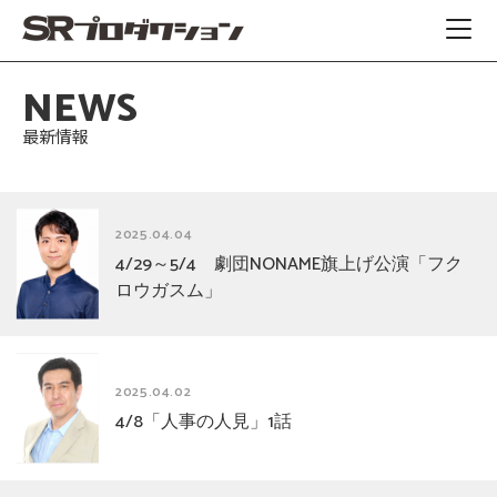
NEWS
最新情報
2025.04.04
4/29～5/4 劇団NONAME旗上げ公演「フク
ロウガスム」
2025.04.02
4/8「人事の人見」1話