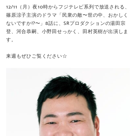
12/11（月）夜10時からフジテレビ系列で放送される、
篠原涼子主演のドラマ「民衆の敵〜世の中、おかしく
ないですか!?〜」8話に、SRプロダクションの湯田宗
登、河合恭嗣、小野田せっかく、田村英樹が出演しま
す。
来週もぜひご覧ください☆