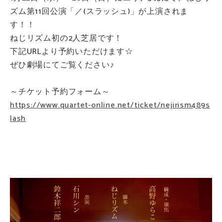
ズム第11回公演「／(スラッシュ)」が上演されま
す！！
ねじリズム初の2人芝居です！
下記URLより予約いただけます☆
ぜひ劇場にてご覧ください♪
～チケット予約フォーム～
https://www.quartet-online.net/ticket/nejirism489s
lash