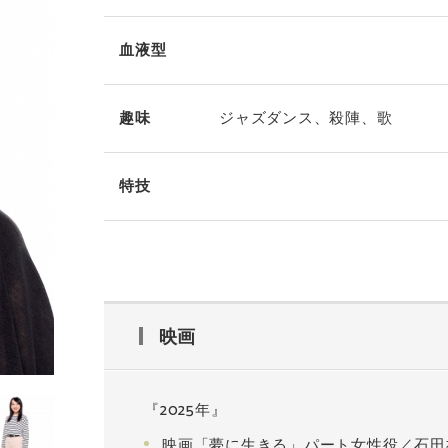
血液型
趣味
ジャズダンス、殺陣、歌
特技
映画
『2025年』
映画「夢に生きる」パート女性役／石田