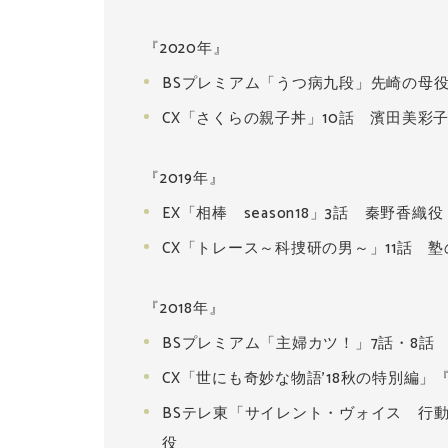
『2020年』
BSプレミアム「うつ病九段」先崎の母
CX「さくらの親子丼」10話 濱田美彩
『2019年』
EX「相棒 season18」3話 秦野香織役
CX「トレース～科捜研の男～」11話 
『2018年』
BSプレミアム「主婦カツ！」7話・8話
CX「世にも奇妙な物語'18秋の特別編
BSテレ東「サイレント・ヴォイス 行
役