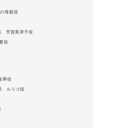
緒の母親役
話 芳賀美津子役
妻役
祐華役
話 ルリコ役
妻