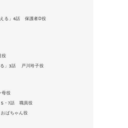
える」6話 保護者D役
親役
てる」3話 戸川玲子役
ン母役
・5・7話 職員役
 おばちゃん役