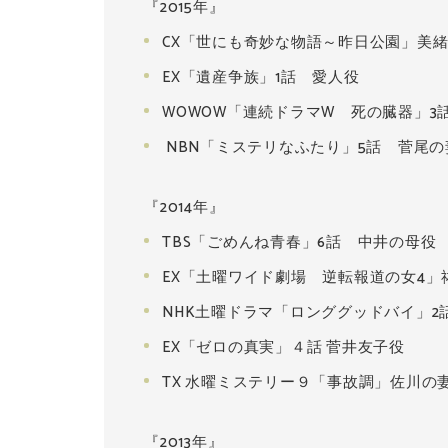
『2015年』
CX「世にも奇妙な物語～昨日公園」美
EX「遺産争族」1話 愛人役
WOWOW「連続ドラマW 死の臓器」3
NBN「ミステリなふたり」5話 菅尾の
『2014年』
TBS「ごめんね青春」6話 中井の母役
EX「土曜ワイド劇場 逆転報道の女4」
NHK土曜ドラマ「ロンググッドバイ」2
EX「ゼロの真実」４話 菅井友子役
TX 水曜ミステリー９「事故調」佐川の
『2013年』