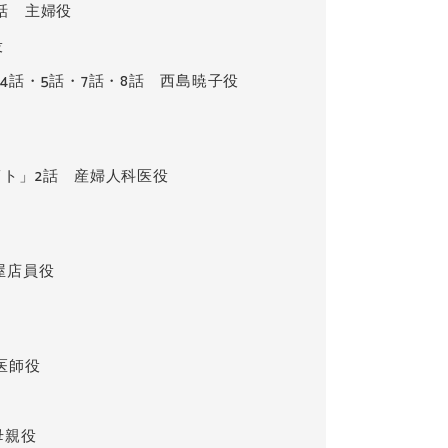
話 主婦役
役
4話・5話・7話・8話 西島暁子役
ルフライト」2話 産婦人科医役
屋店員役
医師役
母親役