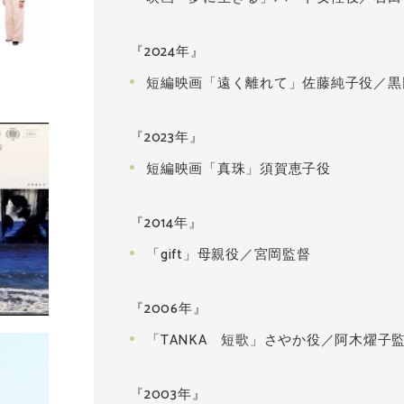
『2024年』
短編映画「遠く離れて」佐藤純子役／黒
『2023年』
短編映画「真珠」須賀恵子役
『2014年』
「gift」母親役／宮岡監督
『2006年』
「TANKA 短歌」さやか役／阿木燿子
『2003年』