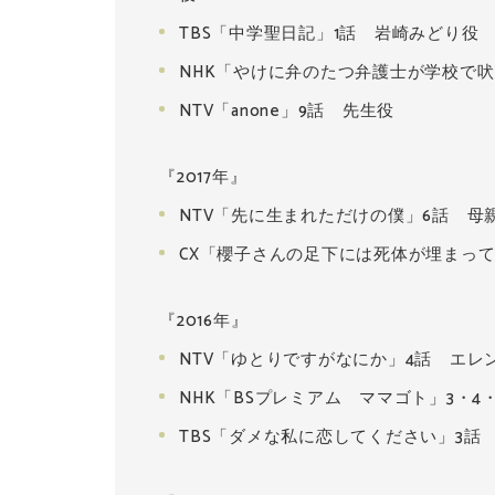
TBS「中学聖日記」1話 岩崎みどり役
NHK「やけに弁のたつ弁護士が学校で吠
NTV「anone」9話 先生役
『2017年』
NTV「先に生まれただけの僕」6話 母
CX「櫻子さんの足下には死体が埋まっ
『2016年』
NTV「ゆとりですがなにか」4話 エレ
NHK「BSプレミアム ママゴト」3・4
TBS「ダメな私に恋してください」3話