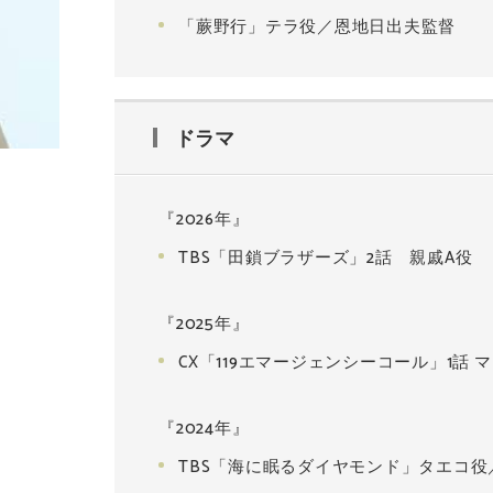
「蕨野行」テラ役／恩地日出夫監督
ドラマ
『2026年』
TBS「田鎖ブラザーズ」2話 親戚A役
『2025年』
CX「119エマージェンシーコール」1話
『2024年』
TBS「海に眠るダイヤモンド」タエコ役