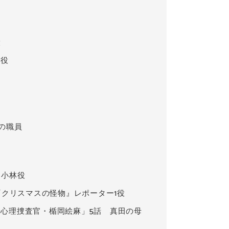
役
子役
塾の職員
 小林役
」『クリスマスの怪物』レポーター1役
動心理捜査官・楯岡絵麻」5話 真田の母