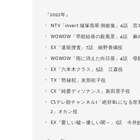
『2022年』
NTV「invert 城塚翡翠 倒叙集」4話 
WOWOW「早朝始発の殺風景」4話 麻
EX「遺留捜査」7話 細野香織役
WOWOW「雨に消えた向日葵」4話 母
EX「六本木クラス」5話 江森役
TX「黙秘犯」友部松子役
CX「純愛ディソナンス」新田景子役
CSテレ朝チャンネル1「絶対BLになる世
2」オカン役
EX「愛しい嘘～優しい闇～」1話 今井