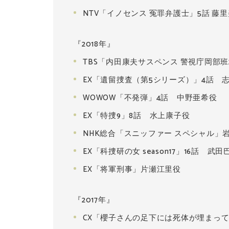
NTV「イノセンス 冤罪弁護士」5話 藤
『2018年』
TBS「内田康夫サスペンス 警視庁岡部
EX「遺留捜査（第5シリーズ）」4話 
WOWOW「不発弾」4話 中野亜希役
EX「特捜9」8話 水上康子役
NHK総合「スニッファー スペシャル」
EX「科捜研の女 season17」16話 武田
EX「将軍刑事」片瀬江里役
『2017年』
CX「櫻子さんの足下には死体が埋まって