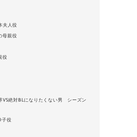
宮本夫人役
の母親役
親役
界VS絶対BLになりたくない男 シーズン
妙子役