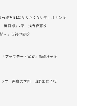
界vs絶対BLになりたくない男」オカン役
係 樋口顕」2話 浅野俊恵役
収部～」古賀の妻役
編」『アップデート家族』黒崎洋子役
ドラマ 悪魔の学問」山野加世子役