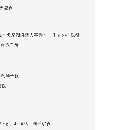
里美恵役
班2〜多摩湖畔殺人事件〜」千晶の母親役
志倉寛子役
岩渕洋子役
巴役
いる」4～6話 圓千紗役