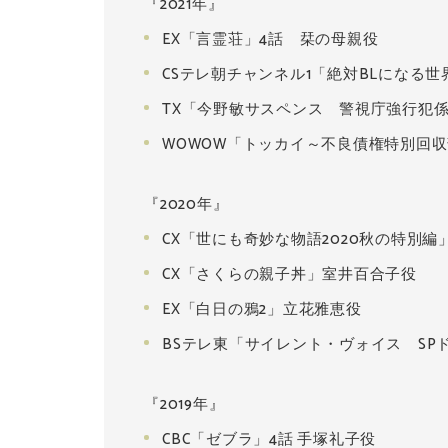
『2021年』
EX「言霊荘」4話 栞の母親役
CSテレ朝チャンネル1「絶対BLになる世
TX「今野敏サスペンス 警視庁強行犯
WOWOW「トッカイ～不良債権特別回
『2020年』
CX「世にも奇妙な物語2020秋の特別
CX「さくらの親子丼」室井百合子役
EX「白日の鴉2」立花雅恵役
BSテレ東「サイレント・ヴォイス SP
​『2019年』
CBC「ゼブラ」4話 手塚礼子役