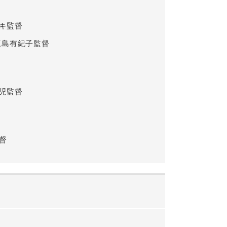
キ監督
三島有紀子監督
児監督
督