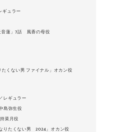
レギュラー
天音蓮」7話 風香の母役
なりたくない男 ファイナル」オカン役
／レギュラー
 中島弥生役
倉持菜月役
Lになりたくない男 2024」オカン役