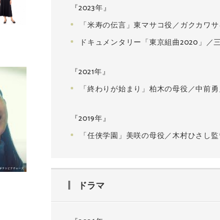
『2023年』
「米寿の伝言」東マサコ役／ガクカワサ
ドキュメンタリー「東京組曲2020」／
『2021年』
「終わりが始まり」柏木の母役／中前勇
『2019年』
「任侠学園」美咲の母役／木村ひさし監
ドラマ