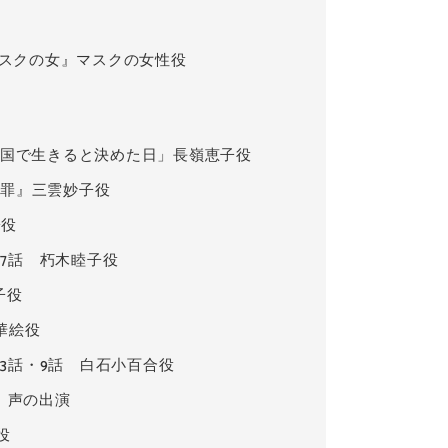
スクの女』マスクの女性役
「天国で生きると決めた日」長嶺恵子役
冤罪』三雲妙子役
子役
7話 朽木睦子役
子役
華絵役
3話・9話 白石小百合役
0話 声の出演
役