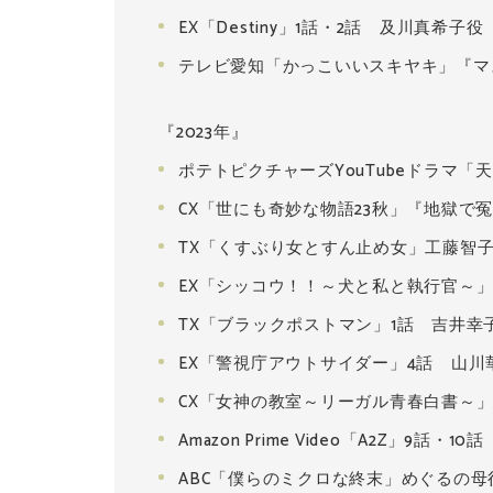
EX「Destiny」1話・2話 及川真希子役
テレビ愛知「かっこいいスキヤキ」『マ
『2023年』
ポテトピクチャーズYouTubeドラマ
CX「世にも奇妙な物語23秋」『地獄で
TX「くすぶり女とすん止め女」工藤智
EX「シッコウ！！～犬と私と執行官～」
TX「ブラックポストマン」1話 吉井幸
EX「警視庁アウトサイダー」4話 山川
CX「女神の教室～リーガル青春白書～」
Amazon Prime Video「A2Z」9話・1
ABC「僕らのミクロな終末」めぐるの母