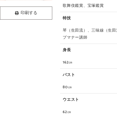
歌舞伎鑑賞、宝塚鑑賞
印刷する
特技
琴（生田流）、三味線（生田
プマナー講師
身長
162㎝
バスト
80㎝
ウエスト
62㎝