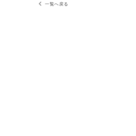
一覧へ戻る
CONTACT
俳優・タレント・
お電話もしくはメ
お問い合わせ