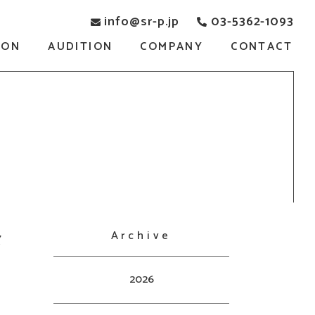
info@sr-p.jp
03-5362-1093
SON
AUDITION
COMPANY
CONTACT
Archive
メ
2026