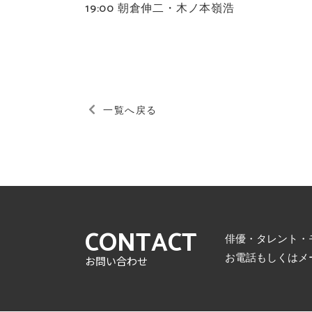
19:00 朝倉伸二・木ノ本嶺浩
一覧へ戻る
CONTACT
俳優・タレント・
お電話もしくはメ
お問い合わせ