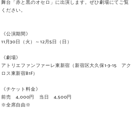
舞台「赤と黒のオセロ」に出演します。ぜひ劇場にてご覧
ください。
《公演期間》
11月30日（火）～12月5日（日）
《劇場》
アトリエファンファーレ東新宿（新宿区大久保1-3-15 ア
ロス東新宿B1F）
《チケット料金》
前売 4,000円 当日 4,500円
※全席自由※