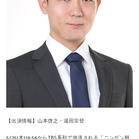
【出演情報】山本啓之・湯田宗登
5/25(木)19:56からTBS系列で放送される「ニンゲン観